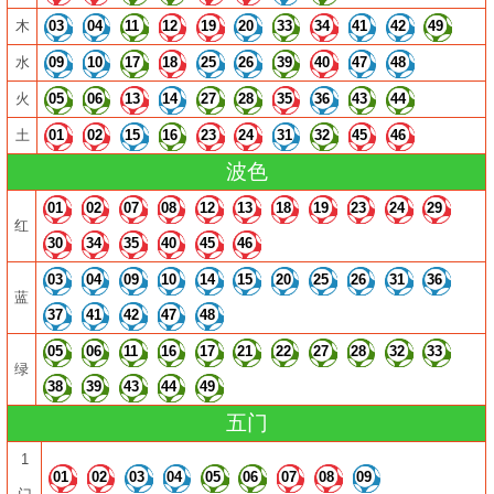
木
03
04
11
12
19
20
33
34
41
42
49
水
09
10
17
18
25
26
39
40
47
48
火
05
06
13
14
27
28
35
36
43
44
土
01
02
15
16
23
24
31
32
45
46
波色
01
02
07
08
12
13
18
19
23
24
29
红
30
34
35
40
45
46
03
04
09
10
14
15
20
25
26
31
36
蓝
37
41
42
47
48
05
06
11
16
17
21
22
27
28
32
33
绿
38
39
43
44
49
五门
1
01
02
03
04
05
06
07
08
09